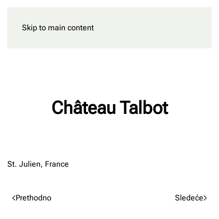
Skip to main content
Rezervišite
Château Talbot
Napisao/la
Milan Radnic
na
02/03/2023
.
St. Julien, France
Prethodno
Sledeće