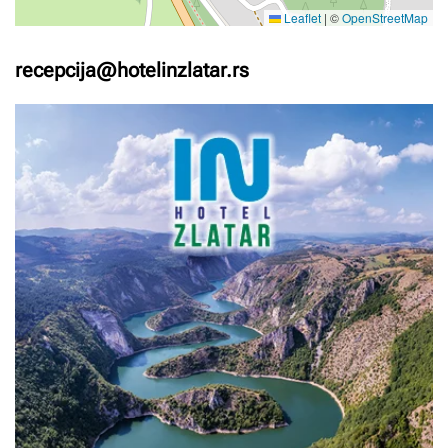
Leaflet
|
©
OpenStreetMap
recepcija@hotelinzlatar.rs