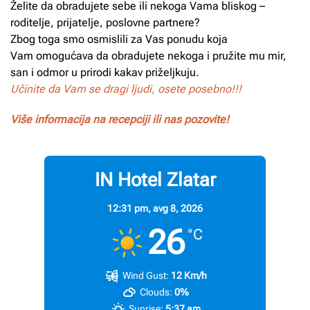
Želite da obradujete sebe ili nekoga Vama bliskog –
roditelje, prijatelje, poslovne partnere?
Zbog toga smo osmislili za Vas ponudu koja
Vam omogućava da obradujete nekoga i pružite mu mir,
san i odmor u prirodi kakav priželjkuju.
Učinite da Vam se dragi ljudi, osete posebno!!!
Više informacija na recepciji ili nas pozovite!
IN Hotel Zlatar
12:31 pm,
avg 8, 2026
26
°C
Wind Gust:
12 Km/h
Clouds:
0%
Sunrise:
5:37 am