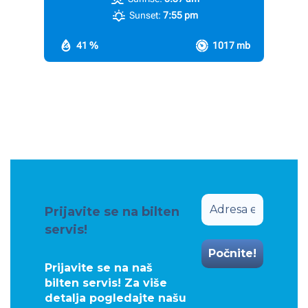
Sunset:
7:55 pm
41 %
1017 mb
Prijavite se na bilten
servis!
Prijavite se na naš
bilten servis! Za više
detalja pogledajte našu