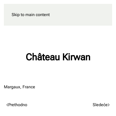
Skip to main content
Rezervišite
Château Kirwan
Napisao/la
Milan Radnic
na
02/03/2023
.
Margaux, France
Prethodno
Sledeće