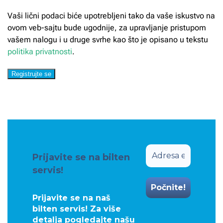
Vaši lični podaci biće upotrebljeni tako da vaše iskustvo na
ovom veb-sajtu bude ugodnije, za upravljanje pristupom
vašem nalogu i u druge svrhe kao što je opisano u tekstu
politika privatnosti
.
Registrujte se
Prijavite se na bilten
servis!
Prijavite se na naš
bilten servis! Za više
detalja pogledajte našu