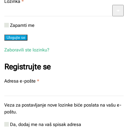
Obavezno
Lozinka
*
Zapamti me
Ulogujte se
Zaboravili ste lozinku?
Registrujte se
Obavezno
Adresa e-pošte
*
Veza za postavljanje nove lozinke biće poslata na vašu e-
poštu.
Da, dodaj me na vaš spisak adresa