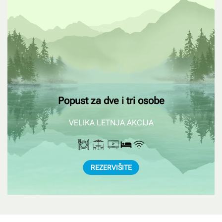
Popust za dve i tri osobe
VELIKA LETNJA AKCIJA
REZERVIŠITE