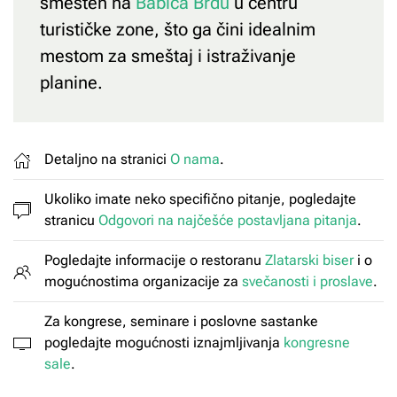
smešten na
Babića Brdu
u centru
turističke zone, što ga čini idealnim
mestom za smeštaj i istraživanje
planine.
Detaljno na stranici
O nama
.
Ukoliko imate neko specifično pitanje, pogledajte
stranicu
Odgovori na najčešće postavljana pitanja
.
Pogledajte informacije o restoranu
Zlatarski biser
i o
mogućnostima organizacije za
svečanosti i proslave
.
Za kongrese, seminare i poslovne sastanke
pogledajte mogućnosti iznajmljivanja
kongresne
sale
.