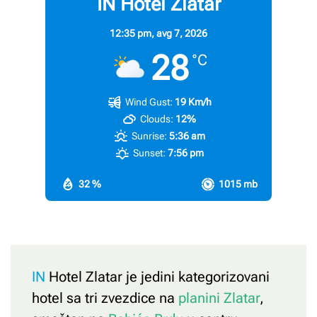
IN Hotel Zlatar
12:35 pm,
avg 7, 2026
28
°C
Wind Gust:
19 Km/h
Clouds:
12%
Sunrise:
5:36 am
Sunset:
7:56 pm
32 %
1015 mb
IN
Hotel Zlatar je jedini kategorizovani
hotel sa tri zvezdice na
planini Zlatar
,