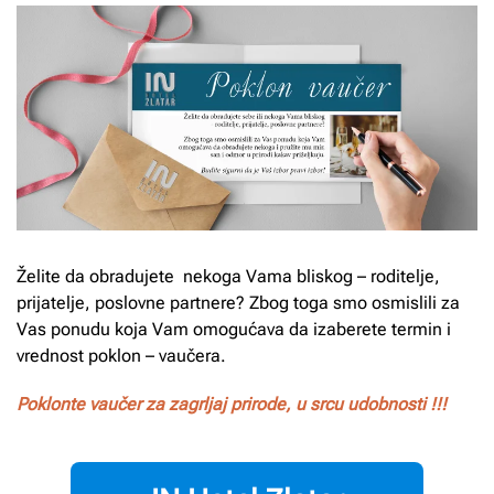
Želite da obradujete nekoga Vama bliskog – roditelje,
prijatelje, poslovne partnere? Zbog toga smo osmislili za
Vas ponudu koja Vam omogućava da izaberete termin i
vrednost poklon – vaučera.
Poklonte vaučer za zagrljaj prirode, u srcu udobnosti !!!