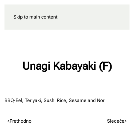
Skip to main content
Rezervišite
Unagi Kabayaki (F)
Napisao/la
Milan Radnic
na
02/03/2023
.
BBQ-Eel, Teriyaki, Sushi Rice, Sesame and Nori
Prethodno
Sledeće