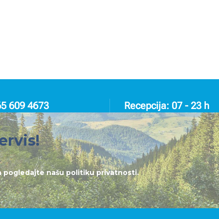
65 609 4673
Recepcija: 07 - 23 h
ervis!
lja pogledajte našu
politiku privatnosti
.