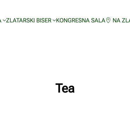
A
ZLATARSKI BISER
KONGRESNA SALA
NA ZL
Tea
Napisao/la
Milan Radnic
na
02/03/2023
.