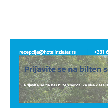
recepcija@hotelinzlatar.rs
+381 
Prijavite se na bilten s
Prijavite se na naš bilten servis! Za više deta