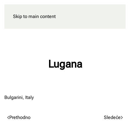
Skip to main content
Rezervišite
Lugana
Napisao/la
Milan Radnic
na
02/03/2023
.
Bulgarini, Italy
Prethodno
Sledeće