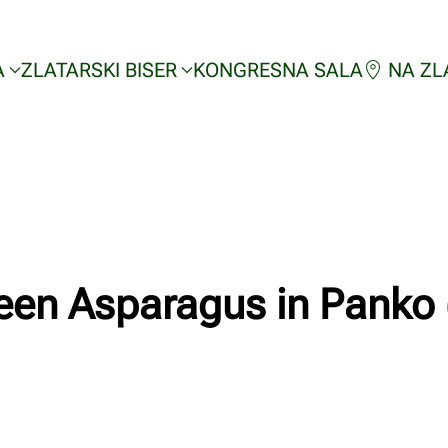
A
ZLATARSKI BISER
KONGRESNA SALA
NA ZL
een Asparagus in Panko 
Napisao/la
Milan Radnic
na
02/03/2023
.