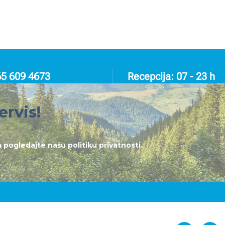
65 609 4673
Recepcija: 07 - 23 h
ervis!
lja pogledajte našu
politiku privatnosti
.