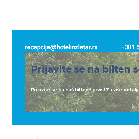
recepcija@hotelinzlatar.rs
+381 
Prijavite se na bilten s
Prijavite se na naš bilten servis! Za više deta