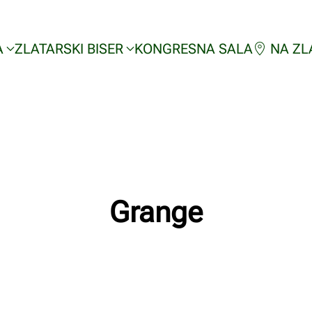
A
ZLATARSKI BISER
KONGRESNA SALA
NA ZL
Grange
Napisao/la
Milan Radnic
na
02/03/2023
.