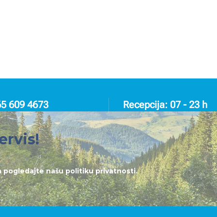
65 609 4673
Recepcija: 07 - 23 h
ervis!
lja pogledajte našu
politiku privatnosti
.