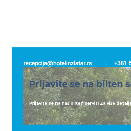
recepcija@hotelinzlatar.rs
+381 
Prijavite se na bilten s
Prijavite se na naš bilten servis! Za više deta