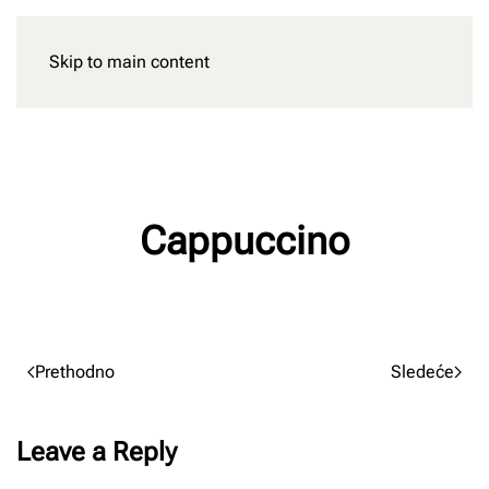
Skip to main content
Rezervišite
Cappuccino
Napisao/la
Milan Radnic
na
02/03/2023
.
Prethodno
Sledeće
Leave a Reply