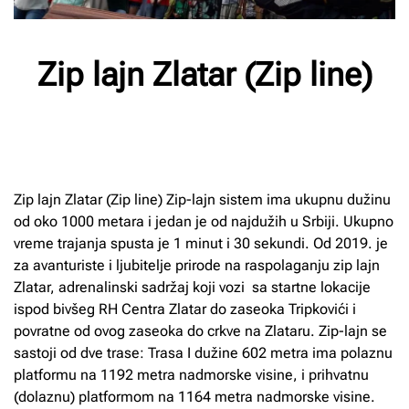
Zip lajn Zlatar (Zip line)
Napisao/la
Milan Radnic
na
28/03/2025
. Objavljeno u
na
Priroda
.
Nema komentara
Zip
lajn
Zip lajn Zlatar (Zip line) Zip-lajn sistem ima ukupnu dužinu
Zlatar
od oko 1000 metara i jedan je od najdužih u Srbiji. Ukupno
(Zip
line)
vreme trajanja spusta je 1 minut i 30 sekundi. Od 2019. je
za avanturiste i ljubitelje prirode na raspolaganju zip lajn
Zlatar, adrenalinski sadržaj koji vozi sa startne lokacije
ispod bivšeg RH Centra Zlatar do zaseoka Tripkovići i
povratne od ovog zaseoka do crkve na Zlataru. Zip-lajn se
sastoji od dve trase: Trasa I dužine 602 metra ima polaznu
platformu na 1192 metra nadmorske visine, i prihvatnu
(dolaznu) platformom na 1164 metra nadmorske visine.