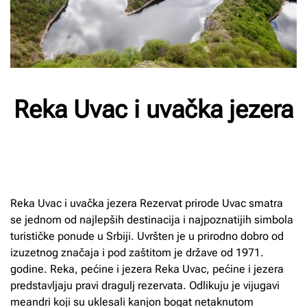
Reka Uvac i uvačka jezera
Napisao/la
Milan Radnic
na
28/03/2025
. Objavljeno u
na
Priroda
.
Nema komentara
Reka
Uvac
Reka Uvac i uvačka jezera Rezervat prirode Uvac smatra
i
se jednom od najlepših destinacija i najpoznatijih simbola
uvačka
jezera
turističke ponude u Srbiji. Uvršten je u prirodno dobro od
izuzetnog značaja i pod zaštitom je države od 1971.
godine. Reka, pećine i jezera Reka Uvac, pećine i jezera
predstavljaju pravi dragulj rezervata. Odlikuju je vijugavi
meandri koji su uklesali kanjon bogat netaknutom