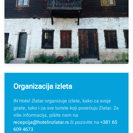
Organizacija izleta
IN Hotel Zlatar organizuje izlete, kako za svoje
goste, tako i za sve turiste koji posećuju Zlatar. Za
više informacija, pišite nam na
recepcija@hotelinzlatar.rs
ili pozovite na
+381 65
609 4673