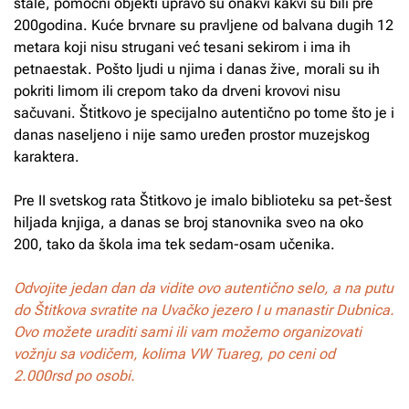
štale, pomoćni objekti upravo su onakvi kakvi su bili pre
200godina. Kuće brvnare su pravljene od balvana dugih 12
metara koji nisu strugani već tesani sekirom i ima ih
petnaestak. Pošto ljudi u njima i danas žive, morali su ih
pokriti limom ili crepom tako da drveni krovovi nisu
sačuvani. Štitkovo je specijalno autentično po tome što je i
danas naseljeno i nije samo uređen prostor muzejskog
karaktera.
Pre II svetskog rata Štitkovo je imalo biblioteku sa pet-šest
hiljada knjiga, a danas se broj stanovnika sveo na oko
200, tako da škola ima tek sedam-osam učenika.
Odvojite jedan dan da vidite ovo autentično selo, a na putu
do Štitkova svratite na Uvačko jezero I u manastir Dubnica.
Ovo možete uraditi sami ili vam možemo organizovati
vožnju sa vodičem, kolima VW Tuareg, po ceni od
2.000rsd po osobi.