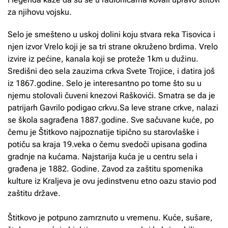
za njihovu vojsku.
Selo je smešteno u uskoj dolini koju stvara reka Tisovica i
njen izvor Vrelo koji je sa tri strane okruženo brdima. Vrelo
izvire iz pećine, kanala koji se proteže 1km u dužinu.
Središni deo sela zauzima crkva Svete Trojice, i datira još
iz 1867.godine. Selo je interesantno po tome što su u
njemu stolovali čuveni knezovi Raškovići. Smatra se da je
patrijarh Gavrilo podigao crkvu.Sa leve strane crkve, nalazi
se škola sagrađena 1887.godine. Sve sačuvane kuće, po
čemu je Štitkovo najpoznatije tipično su starovlaške i
potiču sa kraja 19.veka o čemu svedoči upisana godina
gradnje na kućama. Najstarija kuća je u centru sela i
građena je 1882. Godine. Zavod za zaštitu spomenika
kulture iz Kraljeva je ovu jedinstvenu etno oazu stavio pod
zaštitu države.
Štitkovo je potpuno zamrznuto u vremenu. Kuće, sušare,