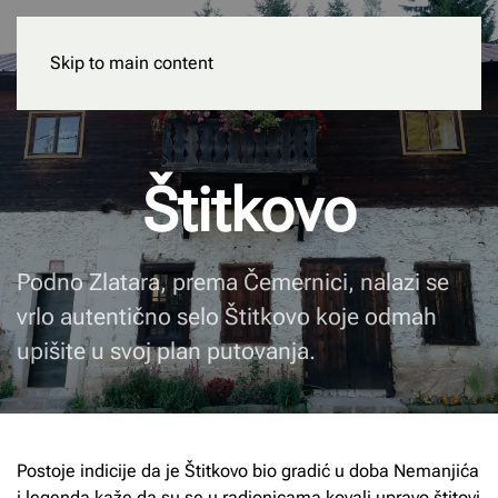
Skip to main content
Rezervišite
Štitkovo
Podno Zlatara, prema Čemernici, nalazi se
vrlo autentično selo Štitkovo koje odmah
upišite u svoj plan putovanja.
Postoje indicije da je Štitkovo bio gradić u doba Nemanjića
i legenda kaže da su se u radionicama kovali upravo štitovi