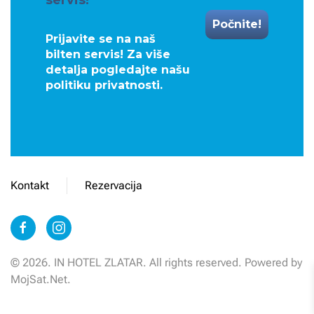
Prijavite se na naš
bilten servis! Za više
detalja pogledajte našu
politiku privatnosti
.
Kontakt
Rezervacija
©
2026.
IN HOTEL ZLATAR. All rights reserved. Powered by
MojSat.Net
.