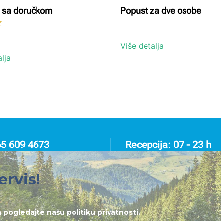
 sa doručkom
Popust za dve osobe
Ocenjeno sa
5.00
od 5
Više detalja
lja
65 609 4673
Recepcija: 07 - 23 h
ervis!
lja pogledajte našu
politiku privatnosti
.