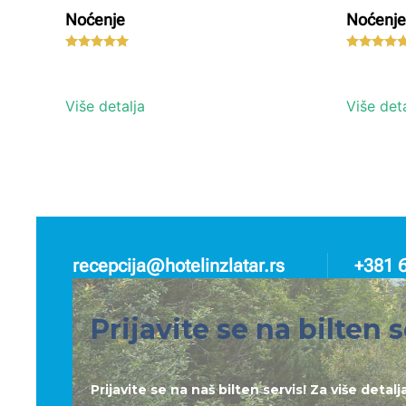
Noćenje
Noćenje
Ocenjeno sa
5.00
od 5
Više detalja
Više deta
recepcija@hotelinzlatar.rs
+381 
Prijavite se na bilten s
Prijavite se na naš bilten servis! Za više deta