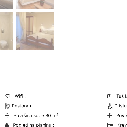
Wifi
:
Tuš 
Restoran
:
Prist
Površina sobe 30 m²
:
Povr
Pogled na planinu
:
Krev