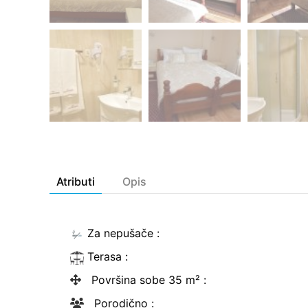
Atributi
Opis
Za nepušače
:
Terasa
:
Površina sobe 35 m²
:
Porodično
: