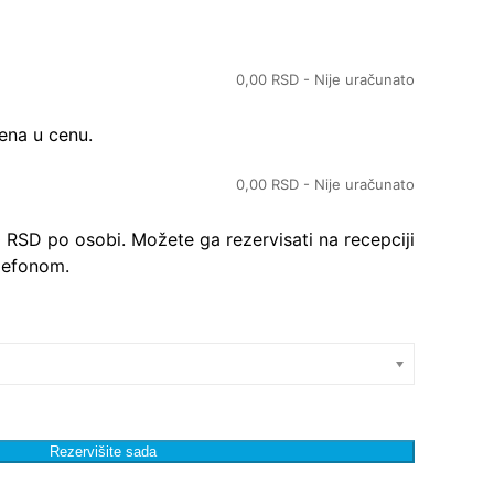
0,00
RSD
- Nije uračunato
čena u cenu.
0,00
RSD
- Nije uračunato
 RSD po osobi. Možete ga rezervisati na recepciji
elefonom.
Rezervišite sada