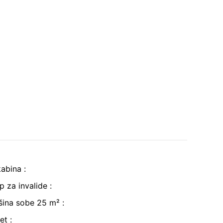
kabina
:
up za invalide
:
šina sobe 25 m²
:
et
: