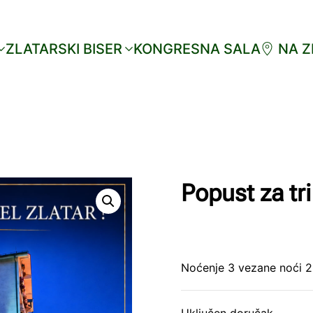
ZLATARSKI BISER
KONGRESNA SALA
NA Z
Popust za tr
Noćenje 3 vezane noći 