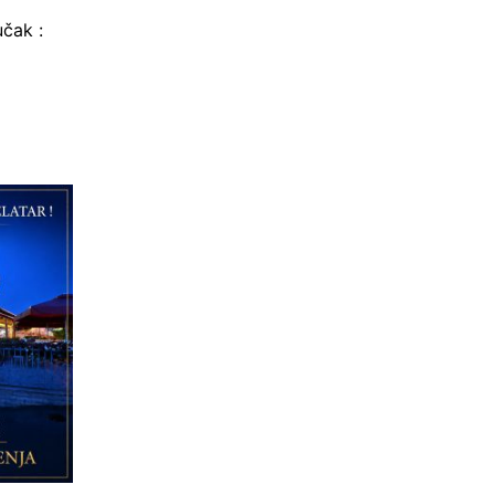
učak
: