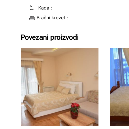
Kada
:
Bračni krevet
:
Povezani proizvodi