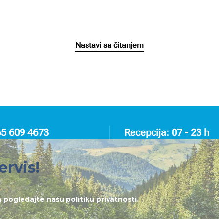
Napisao/la
Milan Radnic
na
30/03/2025
.
Nastavi sa čitanjem
65 609 4673
Recepcija: 07 - 23 h
ervis!
lja pogledajte našu
politiku privatnosti
.