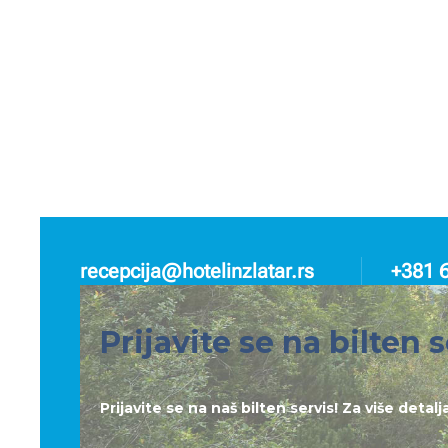
recepcija@hotelinzlatar.rs
+381 
Prijavite se na bilten s
Prijavite se na naš bilten servis! Za više deta