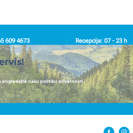
65 609 4673
Recepcija: 07 - 23 h
ervis!
lja pogledajte našu
politiku privatnosti
.