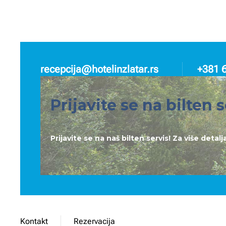
recepcija@hotelinzlatar.rs
+381 
Prijavite se na bilten s
Prijavite se na naš bilten servis! Za više deta
Kontakt
Rezervacija