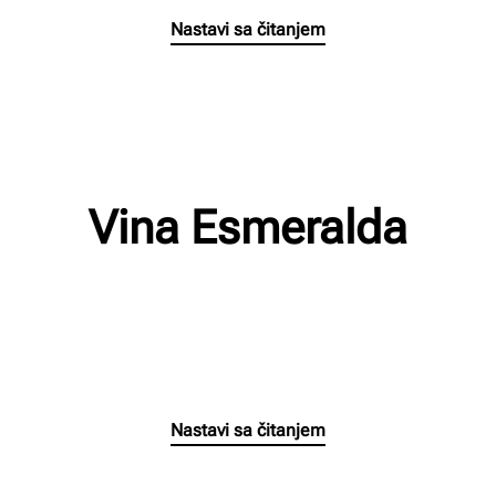
Nastavi sa čitanjem
Vina Esmeralda
n
Napisao/la
Milan Radnic
na
02/03/2023
.
Nema komentara
Vi
Es
Nastavi sa čitanjem