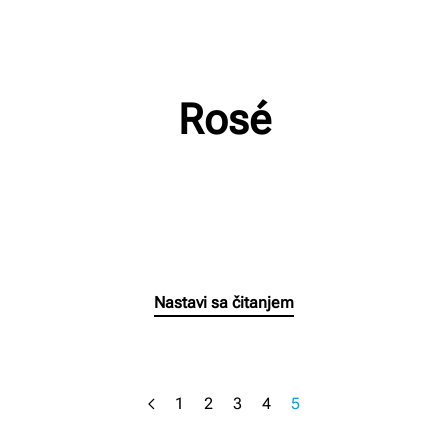
Rosé
n
Napisao/la
Milan Radnic
na
02/03/2023
.
Nema komentara
R
Nastavi sa čitanjem
1
2
3
4
5