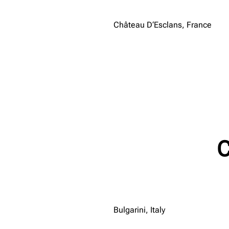
Château D‘Esclans, France
C
Bulgarini, Italy