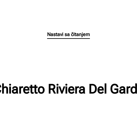
Ga
Nastavi sa čitanjem
hiaretto Riviera Del Gar
n
Napisao/la
Milan Radnic
na
02/03/2023
.
Nema komentara
Ch
Ri
De
Ga