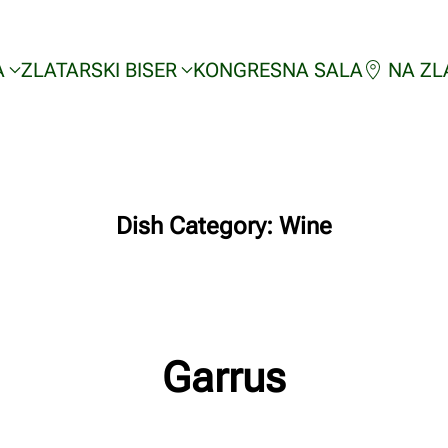
A
ZLATARSKI BISER
KONGRESNA SALA
NA ZL
Dish Category:
Wine
Garrus
n
Napisao/la
Milan Radnic
na
02/03/2023
.
Nema komentara