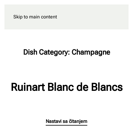
Skip to main content
Rezervišite
Dish Category:
Champagne
Ruinart Blanc de Blancs
n
Napisao/la
Milan Radnic
na
02/03/2023
.
Nema komentara
Ru
Bl
Nastavi sa čitanjem
d
Bl