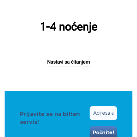
1-4 noćenje
Napisao/la
Milan Radnic
na
29/03/2025
.
Nastavi sa čitanjem
Prijavite se na bilten
servis!