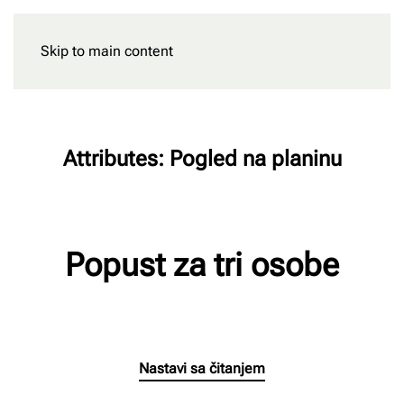
Skip to main content
Rezervišite
Attributes:
Pogled na planinu
Popust za tri osobe
Napisao/la
Milan Radnic
na
15/06/2026
.
Nastavi sa čitanjem