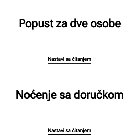
Popust za dve osobe
Napisao/la
Milan Radnic
na
15/06/2026
.
Nastavi sa čitanjem
Noćenje sa doručkom
Napisao/la
Milan Radnic
na
30/03/2025
.
Nastavi sa čitanjem