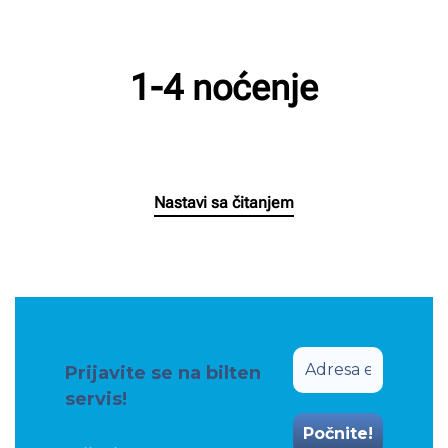
1-4 noćenje
Napisao/la
Milan Radnic
na
29/03/2025
.
Nastavi sa čitanjem
Prijavite se na bilten
servis!