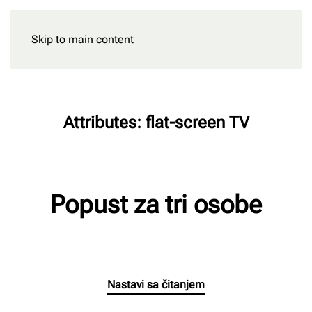
Skip to main content
Rezervišite
Attributes:
flat-screen TV
Popust za tri osobe
Napisao/la
Milan Radnic
na
15/06/2026
.
Nastavi sa čitanjem