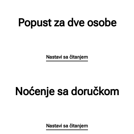
Popust za dve osobe
Napisao/la
Milan Radnic
na
15/06/2026
.
Nastavi sa čitanjem
Noćenje sa doručkom
Napisao/la
Milan Radnic
na
30/03/2025
.
Nastavi sa čitanjem