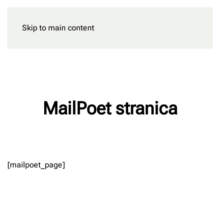
Skip to main content
Rezervišite
MailPoet stranica
Napisao/la
Milan Radnic
na
09/05/2025
.
[mailpoet_page]